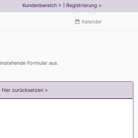
Kundenbereich >
| Registrierung >
Kalender
date_range
tenstehende Formular aus.
s
hier zurücksetzen >